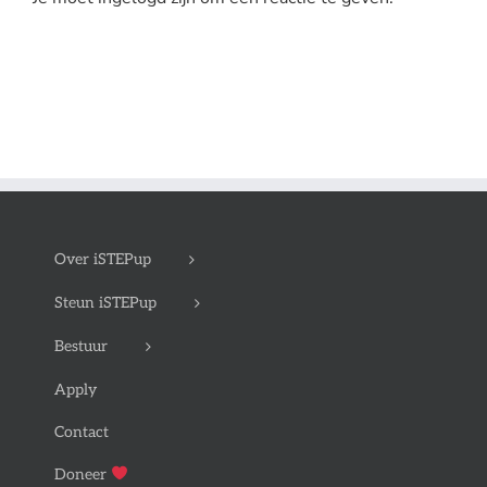
Over iSTEPup
Steun iSTEPup
Bestuur
Apply
Contact
Doneer