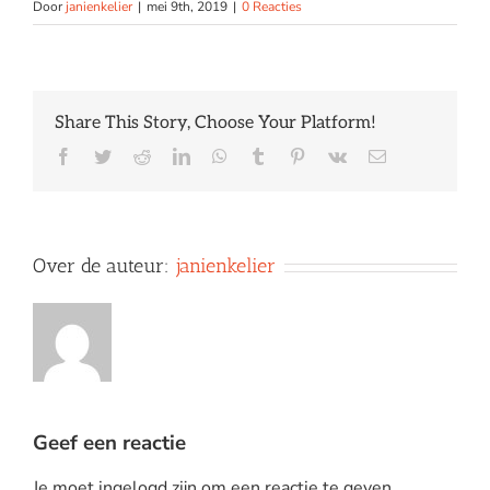
Door
janienkelier
|
mei 9th, 2019
|
0 Reacties
Share This Story, Choose Your Platform!
Facebook
Twitter
Reddit
LinkedIn
WhatsApp
Tumblr
Pinterest
Vk
E-
mail
Over de auteur:
janienkelier
Geef een reactie
Je moet ingelogd zijn om een reactie te geven.