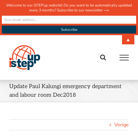
Welcome to our iSTEPup website!
Do you want to be automatically updated
every 3 months? Subscribe to our newsletter
⟶
Ga
▲
naar
inhoud
Update Paul Kalungi emergency department
and labour room Dec2018
Vorige